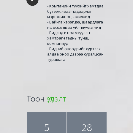
- Компанийн түүхийг хамтдаа
бүтээж яваа чадварлаг
мэргэжилтэн, ажилчид
- Байнга хэрэгцээ, шаардлага
нь өсөж яваа үйлчлүүлэгчид
- Бидэнд итгэл үзүүлэн
хамтрагч гадны түнш,
компаниуд
- Бидний өнөөдрийг хүртэлх
алдаа оноо дээрээ суралцсан
туршлага
Тоон
үзүүлэлт
5
28