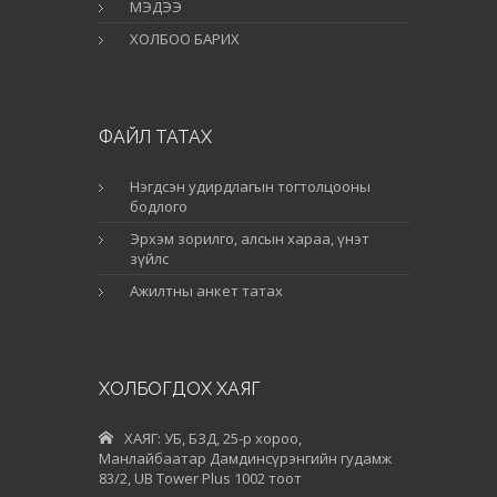
МЭДЭЭ
ХОЛБОО БАРИХ
ФАЙЛ ТАТАХ
Нэгдсэн удирдлагын тогтолцооны
бодлого
Эрхэм зорилго, алсын хараа, үнэт
зүйлс
Ажилтны анкет татах
ХОЛБОГДОХ ХАЯГ
ХАЯГ: УБ, БЗД, 25-р хороо,
Манлайбаатар Дамдинсүрэнгийн гудамж
83/2, UB Tower Plus 1002 тоот