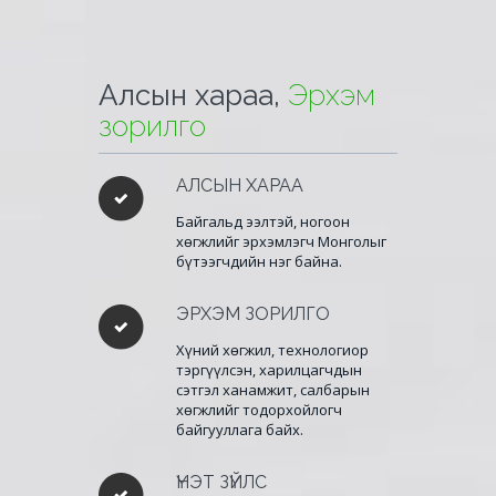
Алсын хараа,
Эрхэм
зорилго
АЛСЫН ХАРАА
Байгальд ээлтэй, ногоон
хөгжлийг эрхэмлэгч Монголыг
бүтээгчдийн нэг байна.
ЭРХЭМ ЗОРИЛГО
Хүний хөгжил, технологиор
тэргүүлсэн, харилцагчдын
сэтгэл ханамжит, салбарын
хөгжлийг тодорхойлогч
байгууллага байх.
ҮНЭТ ЗҮЙЛС