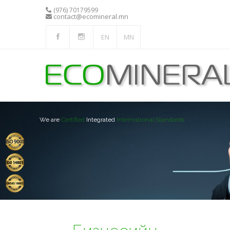
(976) 70179599
contact@ecomineral.mn
EN
MN
Certified
International Standards