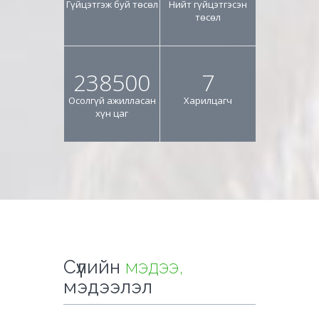
Гүйцэтгэж буй төсөл
Нийт гүйцэтгэсэн
төсөл
265000
8
Осолгүй ажилласан
Харилцагч
хүн цаг
Сүүлийн
мэдээ,
мэдээлэл