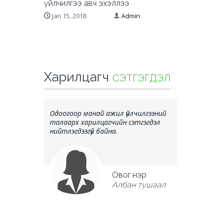
үйлчилгээ авч эхэллээ
Jan 15, 2018
Admin
Харилцагч
сэтгэгдэл
Одоогоор манай ажил үйлчилгээний
Одоогоор м
талаарх харилцагчийн сэтгэгдэл
талаарх ха
нийтлэгдээгүй байна.
нийтлэгдээг
Овог нэр
Албан тушаал